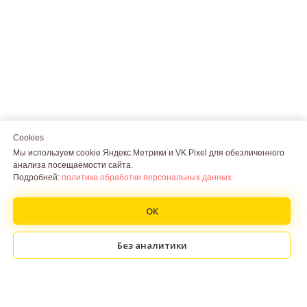
Телефон / Telegram /
Whatsapp
+7 (978) 726 3006
Cookies
Cookies
Мы используем cookie Яндекс.Метрики и VK Pixel для обезличенного
Мы используем cookie Яндекс.Метрики и VK Pixel для обезличенного
анализа посещаемости сайта.
анализа посещаемости сайта.
Подробней:
Подробней:
политика обработки персональных данных
политика обработки персональных данных
ОК
ОК
Без аналитики
Без аналитики