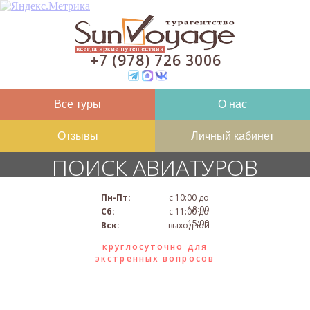
+7 (978) 726 3006
Все туры
О нас
Отзывы
Личный кабинет
ПОИСК АВИАТУРОВ
Пн-Пт:
с 10:00 до
18:00
Сб:
с 11:00 до
15:00
Вск:
выходной
круглосуточно для
экстренных вопросов
2026